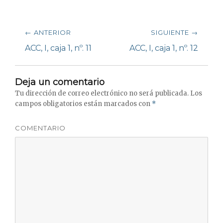
Navegación
← ANTERIOR
SIGUIENTE →
de
Entrada
ACC, I, caja 1, nº. 11
Siguiente
ACC, I, caja 1, nº. 12
anterior:
entrada:
entradas
Deja un comentario
Tu dirección de correo electrónico no será publicada.
Los
campos obligatorios están marcados con
*
COMENTARIO