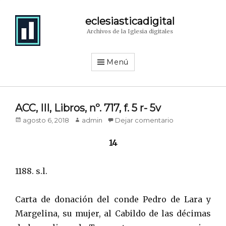
eclesiasticadigital
Archivos de la Iglesia digitales
Menú
ACC, III, Libros, nº. 717, f. 5 r- 5v
Publicado
agosto 6, 2018
Autor
admin
Dejar comentario
en/el
14
1188. s.l.
Carta de donación del conde Pedro de Lara y
Margelina, su mujer, al Cabildo de las décimas