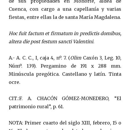
de sus propiedades en Mohorte, aldea de
Cuenca, con cargo a una capellanía y varias
fiestas, entre ellas la de santa María Magdalena.
Hoc fuit factum et firmatum in predictis domibus,
altera die post festum sancti Valentini
.
A.- A. C. C., I, caja 4, nº. 7. (
Olim
Caxón 3, Leg. 10,
Númº. 139). Pergamino de 191 x 288 mm.
Minúscula pregótica. Castellano y latín. Tinta
ocre.
CIT.:F. A. CHACÓN GÓMEZ-MONEDERO, “El
patrimonio rural”, p. 61.
NOTA: Primer cuarto del siglo XIII, febrero, 15 o