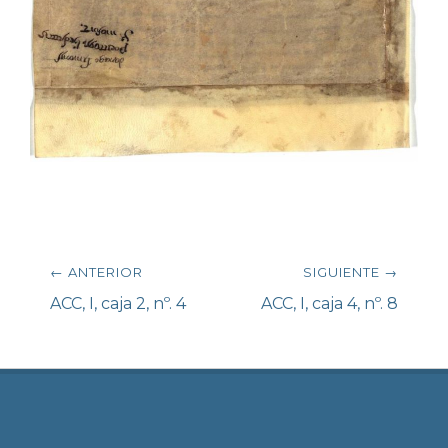
Navegación
← ANTERIOR
SIGUIENTE →
de
Entrada
ACC, I, caja 2, nº. 4
Siguiente
ACC, I, caja 4, nº. 8
anterior:
entrada:
entradas